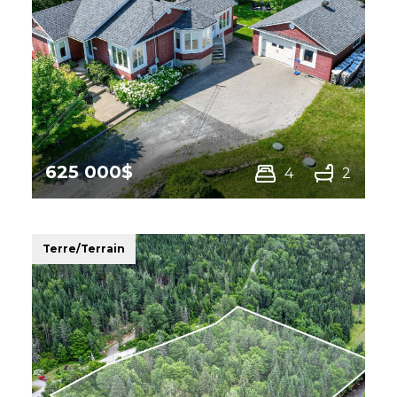
625 000$
4
2
210 Rue des Villas,
Sherbrooke
(Brompton/Rock
Forest/Saint-Élie/Deauville)
Terre/Terrain