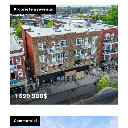
Propriété à revenus
1 699 900$
201 -203 Rue Heriot,
Drummondville
Commercial