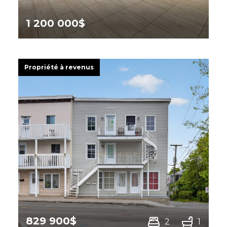
1 200 000$
1900 Rue Sherbrooke,
Magog
Propriété à revenus
829 900$
2
1