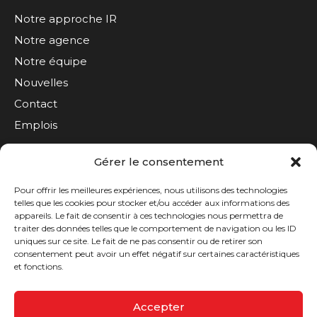
Notre approche IR
Notre agence
Notre équipe
Nouvelles
Contact
Emplois
Gérer le consentement
S'inscrire à l'infolettre
Pour offrir les meilleures expériences, nous utilisons des technologies
telles que les cookies pour stocker et/ou accéder aux informations des
appareils. Le fait de consentir à ces technologies nous permettra de
traiter des données telles que le comportement de navigation ou les ID
uniques sur ce site. Le fait de ne pas consentir ou de retirer son
consentement peut avoir un effet négatif sur certaines caractéristiques
et fonctions.
Politique de confidentialité
Accepter
Termes et conditions