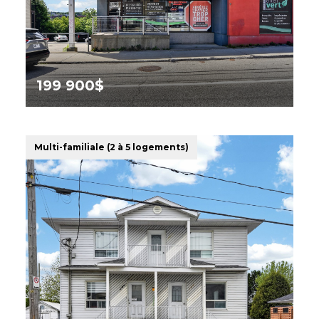
199 900$
1304 Rue King O.,
Sherbrooke (Les Nations)
Multi-familiale (2 à 5 logements)