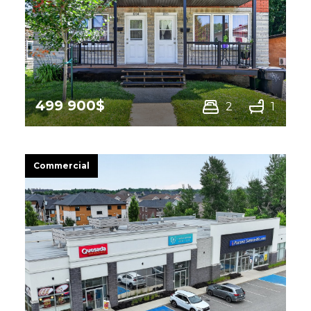
499 900$
2
1
1334 -1340 Rue St-Louis,
Sherbrooke (Les Nations)
Commercial