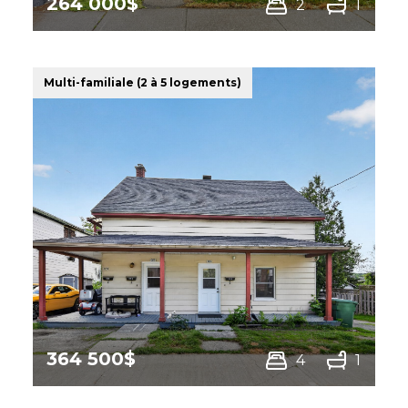
264 000$
2
1
1110 -1112 Rue Principale N.,
Richmond
Multi-familiale (2 à 5 logements)
364 500$
4
1
325 -329 Rue Kennedy S.,
Sherbrooke (Fleurimont)