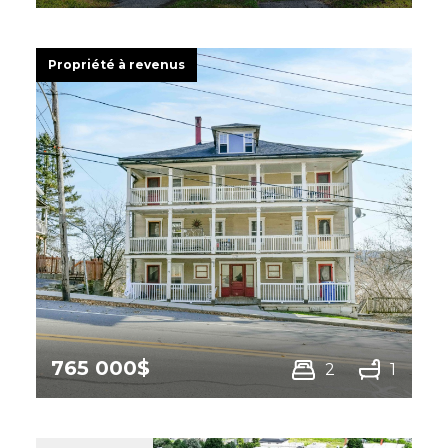
941 -955 Rue Fulton,
Sherbrooke (Les Nations)
Propriété à revenus
765 000$
2
1
320 Rue Dufferin,
Stanstead - Ville