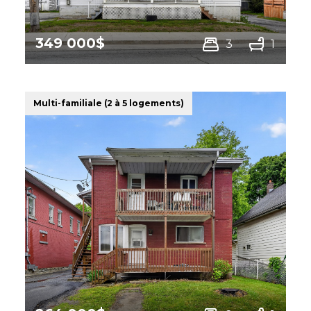
349 000$
3
1
264 -270 Rue Principale,
Saint-Romain
Multi-familiale (2 à 5 logements)