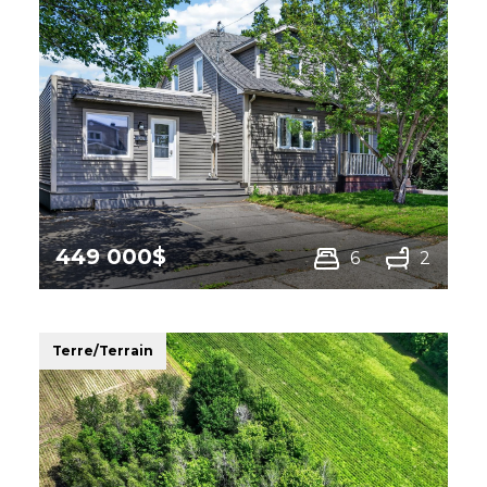
449 000$
6
2
316 Rue Fréchette, Granby
Terre/Terrain