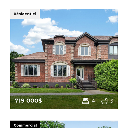
Sherbrooke
(Brompton/Rock
Forest/Saint-Élie/Deauville)
Résidentiel
719 000$
4
3
1545 Rue Marcel,
Sherbrooke (Fleurimont)
Commercial