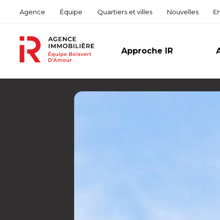
Agence
Équipe
Quartiers et villes
Nouvelles
E
Approche IR
Pour
Résid
Comm
Mult