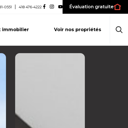
|
Évaluation gratuite
81-0551
418 476-4222
 immobilier
Voir nos propriétés