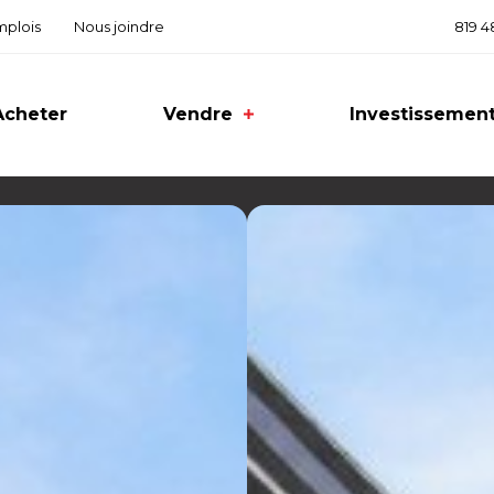
mplois
Nous joindre
819 4
Acheter
Vendre
Investissement
quoi vendre avec IR
entiel
ercial
ilogement et plex