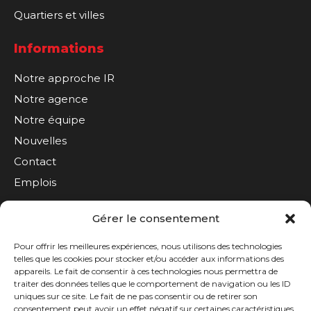
Quartiers et villes
Informations
Notre approche IR
Notre agence
Notre équipe
Nouvelles
Contact
Emplois
Gérer le consentement
S'inscrire à l'infolettre
Pour offrir les meilleures expériences, nous utilisons des technologies
telles que les cookies pour stocker et/ou accéder aux informations des
appareils. Le fait de consentir à ces technologies nous permettra de
traiter des données telles que le comportement de navigation ou les ID
uniques sur ce site. Le fait de ne pas consentir ou de retirer son
consentement peut avoir un effet négatif sur certaines caractéristiques