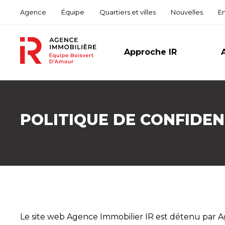
Agence
Équipe
Quartiers et villes
Nouvelles
E
Approche IR
Pour
Résid
POLITIQUE DE CONFIDEN
Comm
Mult
Le site web Agence Immobilier IR est détenu par A