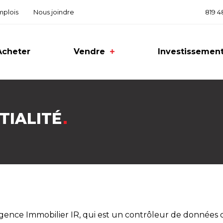
mplois
Nous joindre
819 4
Acheter
Vendre
Investissement
quoi vendre avec IR
entiel
TIALITÉ
ercial
ilogement et plex
gence Immobilier IR, qui est un contrôleur de données 