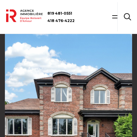
819 481-0551
418 476-4222