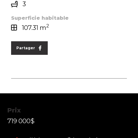
3
Superficie habitable
2
107.31 m
 exclusive
Partager
Prix
719 000$