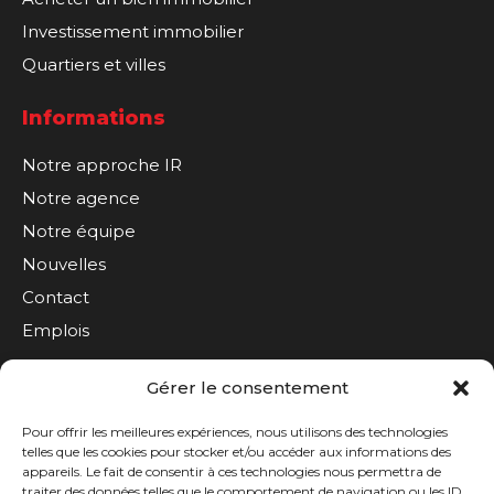
Investissement immobilier
Quartiers et villes
Informations
Notre approche IR
Notre agence
Notre équipe
Nouvelles
Contact
Emplois
Gérer le consentement
S'inscrire à l'infolettre
Pour offrir les meilleures expériences, nous utilisons des technologies
telles que les cookies pour stocker et/ou accéder aux informations des
appareils. Le fait de consentir à ces technologies nous permettra de
traiter des données telles que le comportement de navigation ou les ID