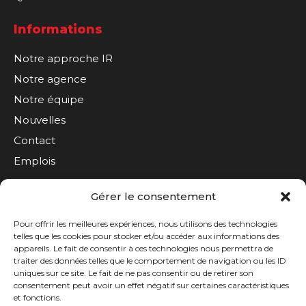
Informations
Notre approche IR
Notre agence
Notre équipe
Nouvelles
Contact
Emplois
Gérer le consentement
S'inscrire à l'infolettre
Pour offrir les meilleures expériences, nous utilisons des technologies
telles que les cookies pour stocker et/ou accéder aux informations des
appareils. Le fait de consentir à ces technologies nous permettra de
traiter des données telles que le comportement de navigation ou les ID
uniques sur ce site. Le fait de ne pas consentir ou de retirer son
consentement peut avoir un effet négatif sur certaines caractéristiques
et fonctions.