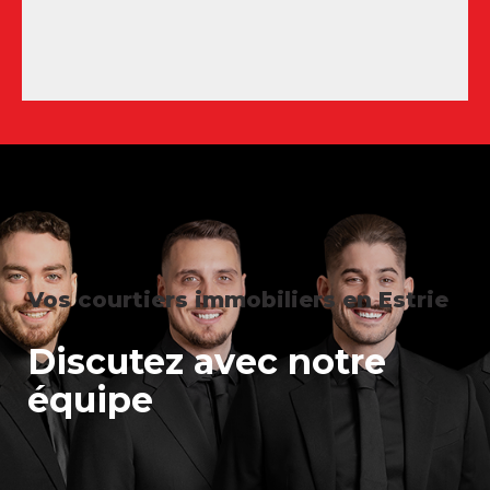
Scotstown
Sherbrooke (Brompton/Rock
Forest/Saint-Élie/Deauville
Sherbrooke (Fleurimont)
Sherbrooke (Les Nations)
Stoke
Windsor
Vos courtiers immobiliers en Estrie
Discutez avec notre
équipe