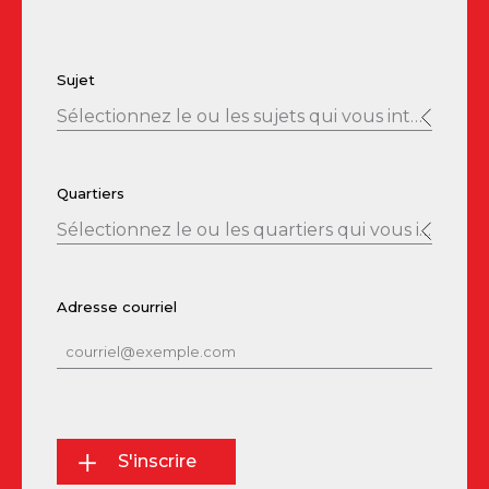
Sujet
Sélectionnez le ou les sujets qui vous intéresse
Cocher tout
Quartiers
Résidentiel
Sélectionnez le ou les quartiers qui vous intéresse
Commercial
Nouvelles
Cocher tout
Adresse courriel
Bury
East Angus
Lingwick
Magog
Richmond
Saint-Cécile-de-Whitton