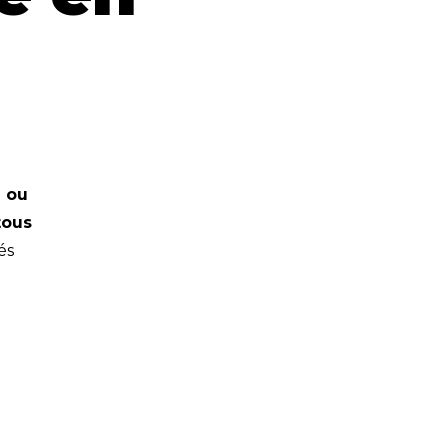
 ou
tous
és