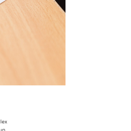
lex
un