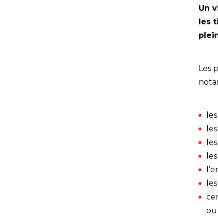
Un v
les 
plei
Les 
nota
les
les
les
le
l’e
les
ce
ou