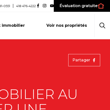
|
Évaluation gratuite
81-0551
418 476-4222
 immobilier
Voir nos propriétés
Partager
OBILIER AU
ER UNE