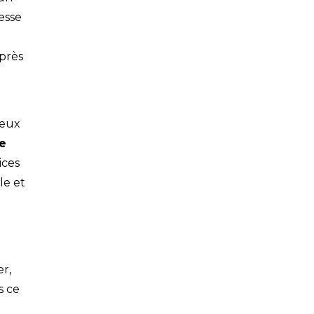
esse
après
deux
e
ices
le et
er,
s ce