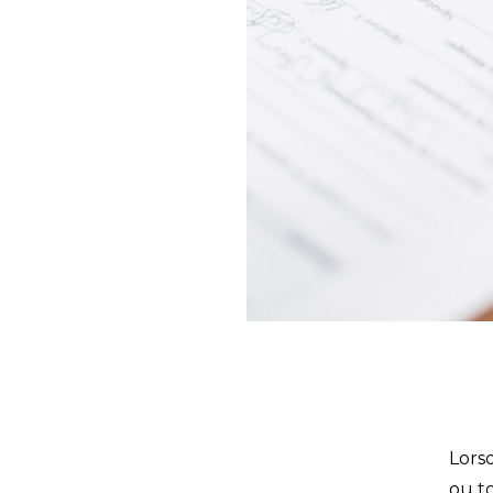
Lors
ou t