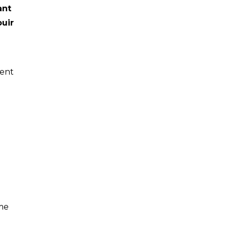
ant
ouir
ent
sme