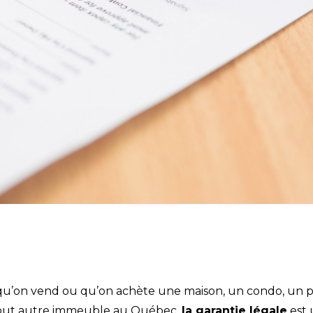
qu’on vend ou qu’on achète une maison, un condo, un p
out autre immeuble au Québec,
la garantie légale
est 