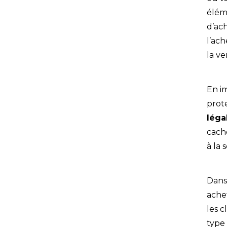
élém
d’ach
l’ach
la ve
En i
prote
léga
caché
à la 
Dans 
ache
les c
type 