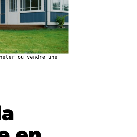
heter ou vendre une
la
e en