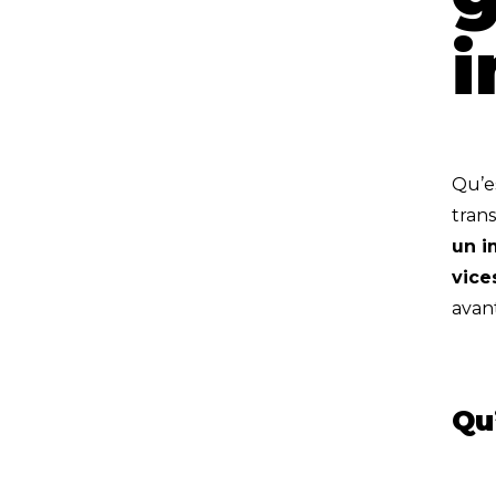
i
Qu’es
tran
un i
vice
avan
Qu