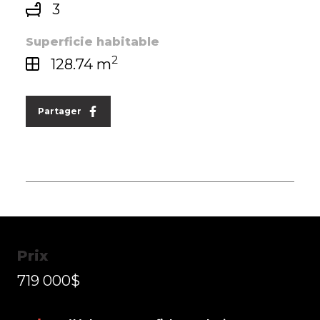
3
Superficie habitable
2
128.74 m
 exclusive
Partager
Prix
719 000$