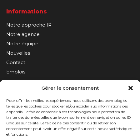
Informations
Notre approche IR
Notre agence
Notre équipe
Nouvelles
Contact
Emplois
Gérer le consentement
S'inscrire à l'infolettre
Pour offrir les meilleures expériences, nous utilisons des technologies
telles que les cookies pour stocker et/ou accéder aux informations des
appareils. Le fait de consentir à ces technologies nous permettra de
traiter des données telles que le comportement de navigation ou les ID
uniques sur ce site. Le fait de ne pas consentir ou de retirer son
consentement peut avoir un effet négatif sur certaines caractéristiques
et fonctions.