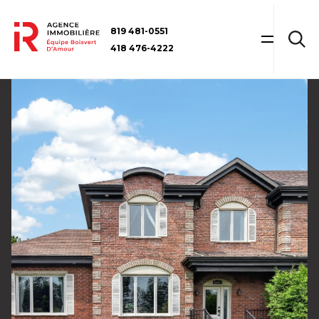
819 481-0551
418 476-4222